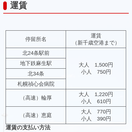
運賃
運賃
停留所名
（新千歳空港まで）
北24条駅前
地下鉄麻生駅
大人 1,500円
小人 750円
北34条
札幌禎心会病院
大人 1,220円
（高速）輪厚
小人 610円
大人 770円
（高速）恵庭
小人 390円
運賃の支払い方法