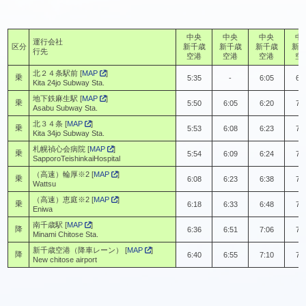
中央
中央
中央
中
運行会社
区分
新千歳
新千歳
新千歳
新
行先
空港
空港
空港
空
北２４条駅前 [
MAP
]
乗
5:35
-
6:05
6:
Kita 24jo Subway Sta.
地下鉄麻生駅 [
MAP
]
乗
5:50
6:05
6:20
7:
Asabu Subway Sta.
北３４条 [
MAP
]
乗
5:53
6:08
6:23
7:
Kita 34jo Subway Sta.
札幌禎心会病院 [
MAP
]
乗
5:54
6:09
6:24
7:
SapporoTeishinkaiHospital
（高速）輪厚※2 [
MAP
]
乗
6:08
6:23
6:38
7:
Wattsu
（高速）恵庭※2 [
MAP
]
乗
6:18
6:33
6:48
7:
Eniwa
南千歳駅 [
MAP
]
降
6:36
6:51
7:06
7:
Minami Chitose Sta.
新千歳空港（降車レーン） [
MAP
]
降
6:40
6:55
7:10
7:
New chitose airport