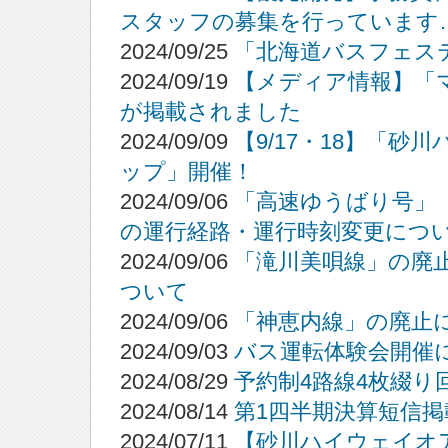
スタッフの募集を行っています
2024/09/25
「北海道バスフェステ
2024/09/19
【メディア情報】「マネ
が掲載されました
2024/09/09
【9/17・18】「
ップ」開催！
2024/09/06
「高速ゆうばり号」
の運行経路・運行時刻変更につ
2024/09/06
「滝川美唄線」の廃
ついて
2024/09/06
「神恵内線」の廃止
2024/09/03
バス運転体験会開催
2024/08/29
予約制4路線4枚綴
2024/08/14
第1四半期決算短信掲
2024/07/11
【砂川ハイウェイオ