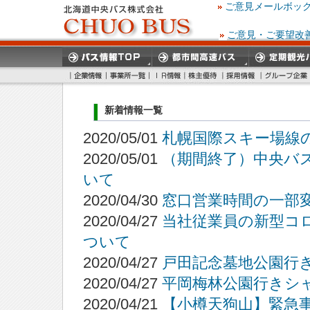
ご意見メールボッ
ご意見・ご要望改
新着情報一覧
2020/05/01
札幌国際スキー場線
2020/05/01
（期間終了）中央バ
いて
2020/04/30
窓口営業時間の一部変
2020/04/27
当社従業員の新型コ
ついて
2020/04/27
戸田記念墓地公園行
2020/04/27
平岡梅林公園行きシ
2020/04/21
【小樽天狗山】緊急